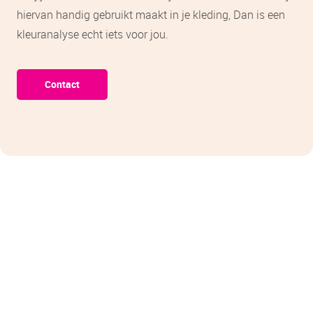
hiervan handig gebruikt maakt in je kleding, Dan is een
kleuranalyse
echt iets voor jou.
Contact